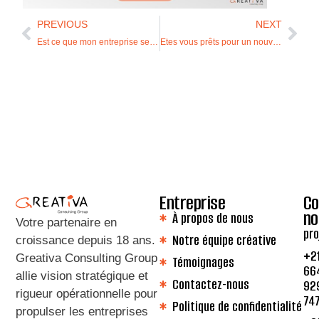
PREVIOUS
NEXT
Est ce que mon entreprise se porte bien?
Etes vous prêts pour un nouvel exercice? de nouvelles performances?
Entreprise
Co
no
À propos de nous
Votre partenaire en
pro
Notre équipe créative
croissance depuis 18 ans
.
+2
Greativa Consulting Group
Témoignages
66
allie vision stratégique et
Contactez-nous
92
rigueur opérationnelle pour
74
Politique de confidentialité
propulser les entreprises