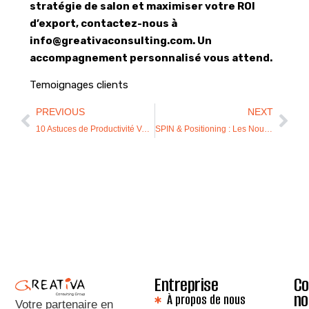
stratégie de salon et maximiser votre ROI
d’export, contactez-nous à
info@greativaconsulting.com. Un
accompagnement personnalisé vous attend.
Temoignages clients
PREVIOUS
NEXT
10 Astuces de Productivité Validées par les Neurosciences (Qui Marchent Vraiment !)
SPIN & Positioning : Les Nouveaux Codes de la Vente Moderne au Sein des PME
Entreprise
Co
no
À propos de nous
Votre partenaire en