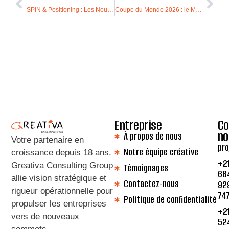
SPIN & Positioning : Les Nouveaux Codes de la Vente Moderne au Sein des PME
Coupe du Monde 2026 : le Maroc réinvente l’hospitalité sportive
Entreprise
Co
no
À propos de nous
Votre partenaire en
pro
Notre équipe créative
croissance depuis 18 ans
.
+2
Greativa Consulting Group
Témoignages
66
allie vision stratégique et
Contactez-nous
92
rigueur opérationnelle pour
74
Politique de confidentialité
propulser les entreprises
+2
vers de nouveaux
52