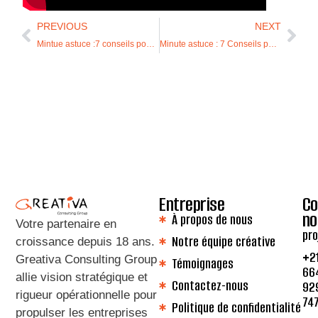
PREVIOUS
NEXT
Mintue astuce :7 conseils pour renforcer son leadership
Minute astuce : 7 Conseils pour bien coacher vos équipes
Entreprise
Co
no
À propos de nous
Votre partenaire en
pro
Notre équipe créative
croissance depuis 18 ans
.
+2
Greativa Consulting Group
Témoignages
66
allie vision stratégique et
Contactez-nous
92
rigueur opérationnelle pour
74
Politique de confidentialité
propulser les entreprises